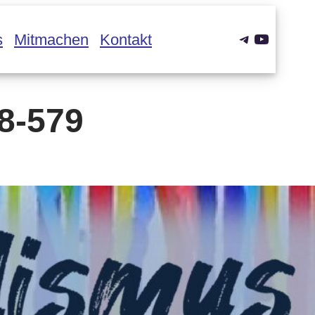
Telegram
YouTub
s
Mitmachen
Kontakt
8-579