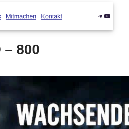
Telegram
YouTub
s
Mitmachen
Kontakt
 – 800