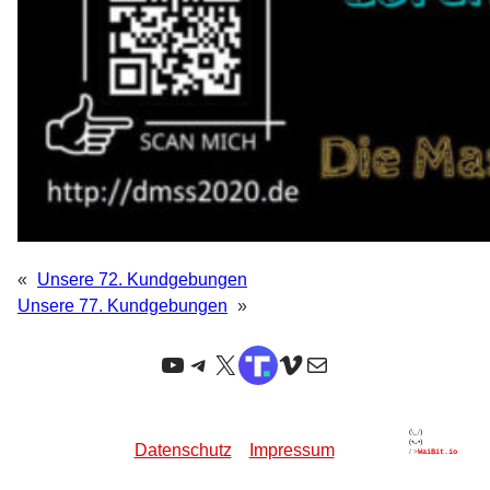
«
Unsere 72. Kundgebungen
Unsere 77. Kundgebungen
»
YouTube
Telegram
X
TruthSocial
Vimeo
E-Mail
Datenschutz
Impressum