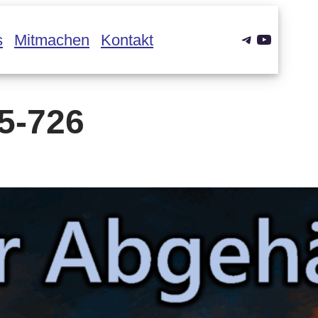
Telegram
YouTub
s
Mitmachen
Kontakt
5-726