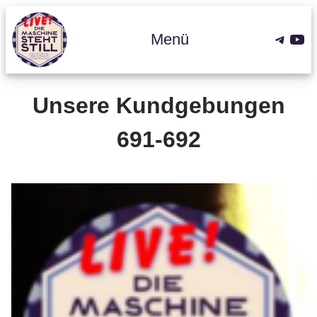
Zum
Inhalt
Teleg
You
Menü
springen
Unsere Kundgebungen
691-692