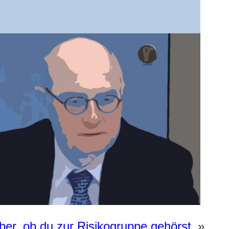
über, ob du zur Risikogruppe gehörst
»