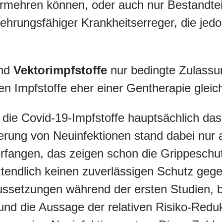
vermehren können, oder auch nur Bestandtei
hrungsfähiger Krankheitserreger, die jed
nd
Vektorimpfstoffe
nur bedingte Zulassu
n Impfstoffe eher einer Gentherapie gleic
ie Covid-19-Impfstoffe hauptsächlich das 
erung von Neuinfektionen stand dabei nur a
terfangen, das zeigen schon die Grippesch
etztendlich keinen zuverlässigen Schutz g
ssetzungen während der ersten Studien, 
h und die Aussage der relativen Risiko-Red