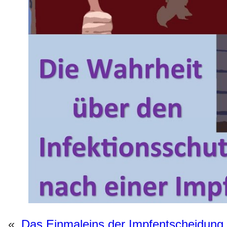
«
Das Einmaleins der Impfentscheidung