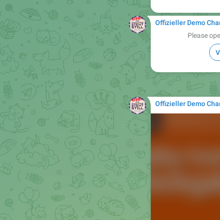
Offizieller Demo Cha
Please ope
V
Offizieller Demo Cha