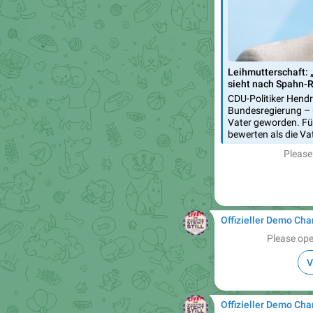
Leihmutterschaft: 
sieht nach Spahn-R
CDU-Politiker Hendr
Bundesregierung – u
Vater geworden. Für
bewerten als die V
Please
Offizieller Demo Cha
Please ope
V
Offizieller Demo Cha