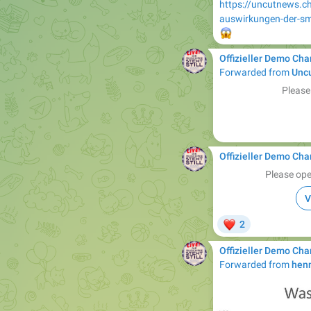
https://uncutnews.ch/
auswirkungen-der-sm
😱
Offizieller Demo Cha
Forwarded from
Uncu
Please
Offizieller Demo Cha
Please ope
V
❤
2
Offizieller Demo Cha
Forwarded from
henn