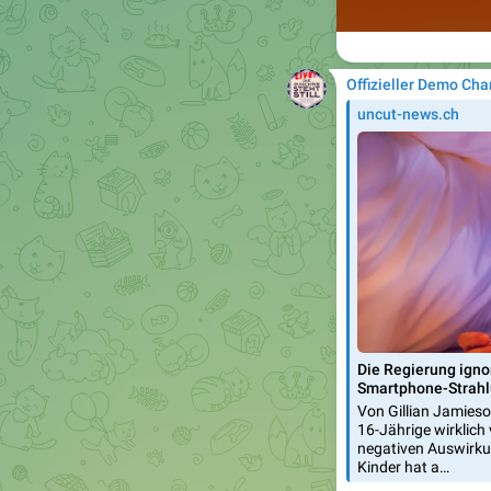
Offizieller Demo Cha
uncut-news.ch
Die Regierung igno
Smartphone-Strah
Von Gillian Jamieso
16-Jährige wirklich 
negativen Auswirk
Kinder hat a…