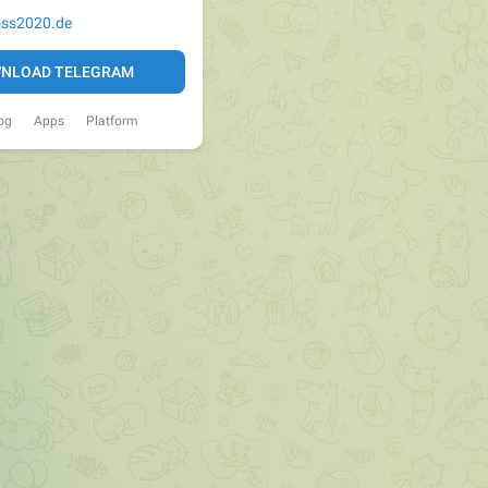
ss2020.de
NLOAD TELEGRAM
og
Apps
Platform