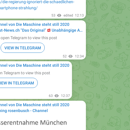
die-regierung-ignoriert-die-schaedlichen-
artphone-strahlung/
53
edited
12:13
nnel von Die Maschine steht still 2020
t-News.ch "Das Original"
🇨🇭
Unabhängige Analysen und Informationen zu Geopolitik, Wirtschaft, Gesundheit, Technologie
 open Telegram to view this post
VIEW IN TELEGRAM
52
12:34
nnel von Die Maschine steht still 2020
n Telegram to view this post
IEW IN TELEGRAM
63
12:37
nnel von Die Maschine steht still 2020
ing rosenbusch - Channel