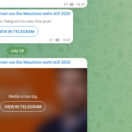
59
18:33
nnel von Die Maschine steht still 2020
n Telegram to view this post
IEW IN TELEGRAM
61
19:01
July 24
nnel von Die Maschine steht still 2020
Media is too big
VIEW IN TELEGRAM