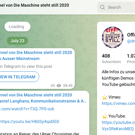
el von Die Maschine steht still 2020
Offiziel
July 23
@d
nnel von Die Maschine steht still 2020
408
1.0
s Ausser Mainstream
Subscribers
Phot
n Telegram to view this post
Alle Infos zu uns
IEW IN TELEGRAM
künftigen Demos 
YouTube gelöscht
45
08:49
nnel von Die Maschine steht still 2020
⭐️
Vimeo:
iel Langhans, Kommunikationstrainer & Aktivist für die Menschenwürde
https://vimeo.c
e.com/watch?v=T3Q-7P0-ozk
⭐️
YouTube:
https://youtu.be/H8d3y4qsDG0
https://youtube
Vyx3ReKeroMEQ
tation an Reiner, den Ulmer Chronisten der