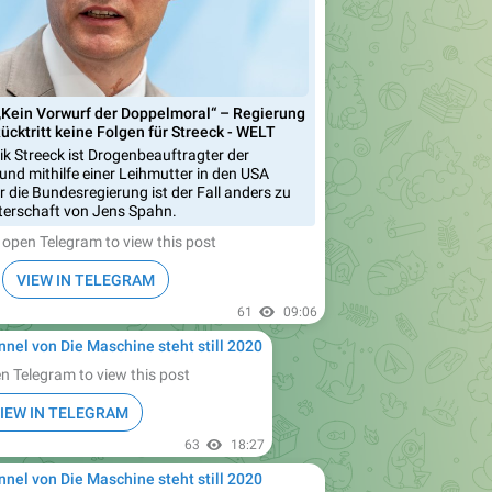
„Kein Vorwurf der Doppelmoral“ – Regierung
ücktritt keine Folgen für Streeck - WELT
ik Streeck ist Drogenbeauftragter der
nd mithilfe einer Leihmutter in den USA
 die Bundesregierung ist der Fall anders zu
aterschaft von Jens Spahn.
 open Telegram to view this post
VIEW IN TELEGRAM
61
09:06
nnel von Die Maschine steht still 2020
n Telegram to view this post
IEW IN TELEGRAM
63
18:27
nnel von Die Maschine steht still 2020