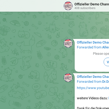
Offizieller Demo Chann
408 subscribers
Offizieller Demo Cha
Forwarded from
Alle
Please ope
V
Offizieller Demo Cha
Forwarded from
Dr.Dan
https://www.youtub
weitere Videos dazu:
Dank für die Dokumen