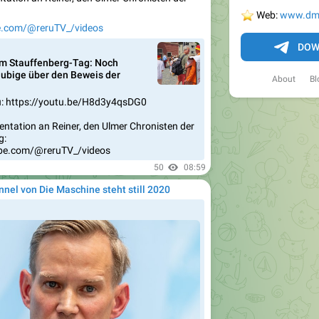
⭐️
Web:
www.dm
e.com/@reruTV_/videos
DOW
am Stauffenberg-Tag: Noch
ubige über den Beweis der
About
Bl
u: https://youtu.be/H8d3y4qsDG0
ntation an Reiner, den Ulmer Chronisten der
g:
be.com/@reruTV_/videos
50
08:59
nnel von Die Maschine steht still 2020