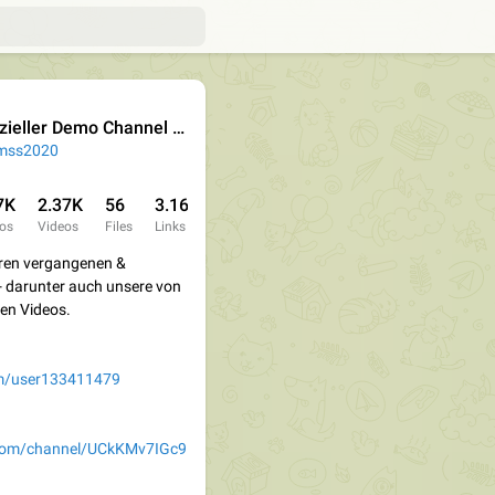
ler Demo Channel von Die Maschine steht still 2020
mss2020
7K
2.37K
56
3.16K
os
Videos
Files
Links
eren vergangenen &
- darunter auch unsere von
en Videos.
om/user133411479
.com/channel/UCkKMv7IGc9